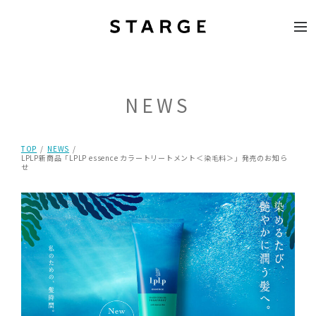
NEWS
TOP
NEWS
LPLP新商品「LPLP essence カラートリートメント＜染毛料＞」発売のお知ら
せ