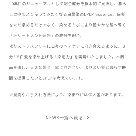
10年目のリニューアルとして配合成分を抜本的に見直し、暮ら
しの中でより使ってみたくなる白髪染めLPLP essence。白髪
をただ染めるだけでなく、染めるたびにより艶やかな髪へ導く
「トリートメント発想」の成分を配合。
よりストレスフリーに日々のヘアケアに向き合えるように、３
分
で白髪を染め上げる「染毛力」を実現いたしました。本商
※
品を通し、大切な髪と丁寧に向き合い、よりよい髪と暮らす時
間を提供したいとLPLPは考えています。
※髪質やお手入れ方法により、染まりには個人差があります。
NEWS一覧へ戻る